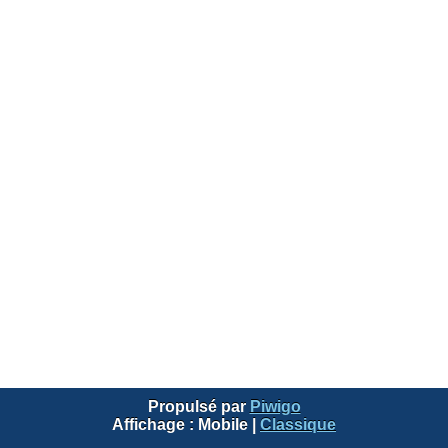
Propulsé par
Piwigo
Affichage :
Mobile
|
Classique