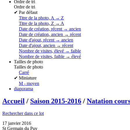
Ordre de tri
Ordre de tri
✔
Par défaut
Titre de la photo, A → Z
Titre de la photo, Z → A
Date de création, récent → ancien
Date de création, ancien → récent
Date d'ajout, récent → ancien
Date d'ajout, ancien → récent
Nombre de visites, élevé → faible
Nombre de visites, faible → élevé
Tailles de photo
Tailles de photo
Carré
✔
Miniature
M - moyen
diaporama
Accueil
/
Saison 2015-2016
/
Natation cour
Rechercher dans ce lot
17 janvier 2016
St Germain du Puy