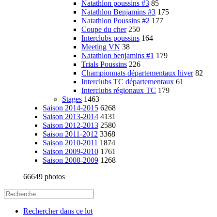
Natathlon poussins #3
85
Natathlon Benjamins #3
175
Natathlon Poussins #2
177
Coupe du cher
250
Interclubs poussins
164
Meeting VN
38
Natathlon benjamins #1
179
Trials Poussins
226
Championnats départementaux hiver
82
Interclubs TC départementaux
61
Interclubs régionaux TC
179
Stages
1463
Saison 2014-2015
6268
Saison 2013-2014
4131
Saison 2012-2013
2580
Saison 2011-2012
3368
Saison 2010-2011
1874
Saison 2009-2010
1761
Saison 2008-2009
1268
66649 photos
Rechercher dans ce lot