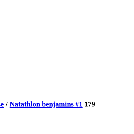
se
/
Natathlon benjamins #1
179