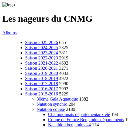
Les nageurs du CNMG
Albums
Saison 2025-2026
655
Saison 2024-2025
2825
Saison 2023-2024
3811
Saison 2022-2023
2019
Saison 2021-2022
4602
Saison 2020-2021
3271
Saison 2019-2020
4033
Saison 2018-2019
4972
Saison 2017-2018
5990
Saison 2016-2017
7992
Saison 2015-2016
5229
30ème Gala Aquatique
1382
Natation synchro
204
Natation course
2180
Championnats départementaux été
194
Coupe de France Benjamins départements
1
Natathlon benjamins #4
174