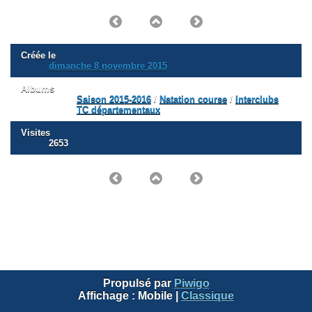
Créée le
dimanche 8 novembre 2015
Albums
Saison 2015-2016
/
Natation course
/
Interclubs
TC départementaux
Visites
2653
Propulsé par
Piwigo
Affichage :
Mobile
|
Classique