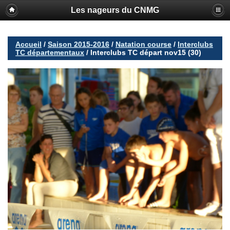
Les nageurs du CNMG
Accueil
/
Saison 2015-2016
/
Natation course
/
Interclubs
TC départementaux
/
Interclubs TC départ nov15 (30)