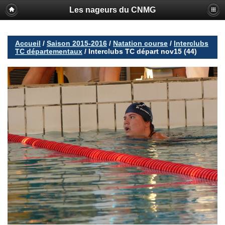
Les nageurs du CNMG
Accueil
/
Saison 2015-2016
/
Natation course
/
Interclubs
TC départementaux
/
Interclubs TC départ nov15 (44)