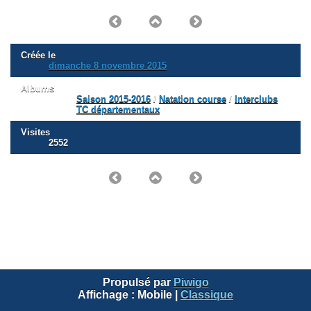
Créée le
dimanche 8 novembre 2015
Albums
Saison 2015-2016
/
Natation course
/
Interclubs
TC départementaux
Visites
2552
Propulsé par
Piwigo
Affichage :
Mobile
|
Classique