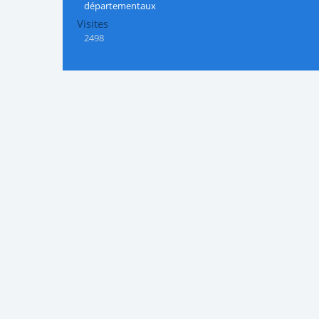
départementaux
Visites
2498