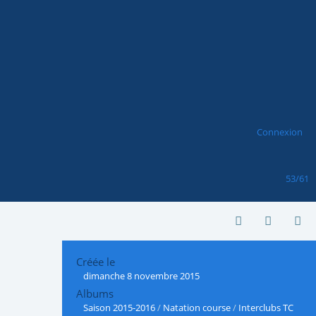
Connexion
53/61
Créée le
dimanche 8 novembre 2015
Albums
Saison 2015-2016
/
Natation course
/
Interclubs TC