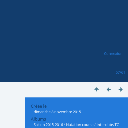
Connexion
57/61
Créée le
dimanche 8 novembre 2015
Albums
Saison 2015-2016
/
Natation course
/
Interclubs TC