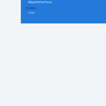
départementaux
Visites
2499