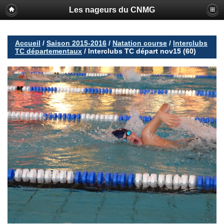
Les nageurs du CNMG
Accueil
/
Saison 2015-2016
/
Natation course
/
Interclubs
TC départementaux
/
Interclubs TC départ nov15 (60)