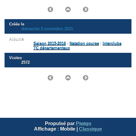
Créée le
dimanche 8 novembre 2015
Albums
Saison 2015-2016
/
Natation course
/
Interclubs
TC départementaux
Visites
2572
Propulsé par
Piwigo
Affichage :
Mobile
|
Classique