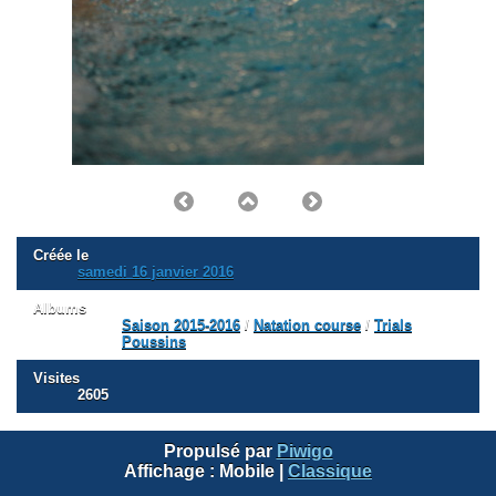
Créée le
samedi 16 janvier 2016
Albums
Saison 2015-2016
/
Natation course
/
Trials
Poussins
Visites
2605
Propulsé par
Piwigo
Affichage :
Mobile
|
Classique