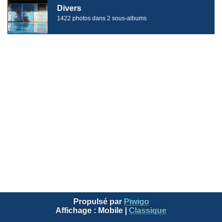
Divers
1422 photos dans 2 sous-albums
Propulsé par
Piwigo
Affichage :
Mobile
|
Classique