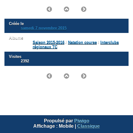
Créée le
samedi 7 novembre 2015
Albums
Saison 2015-2016
/
Natation course
/
Interclubs
régionaux TC
Visites
2392
Propulsé par
Piwigo
Affichage :
Mobile
|
Classique