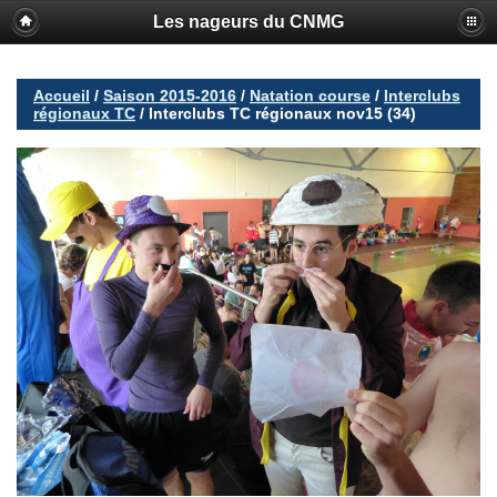
Les nageurs du CNMG
Accueil
/
Saison 2015-2016
/
Natation course
/
Interclubs
régionaux TC
/
Interclubs TC régionaux nov15 (34)