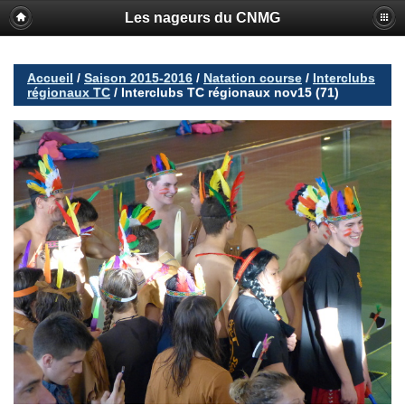
Les nageurs du CNMG
Accueil
/
Saison 2015-2016
/
Natation course
/
Interclubs
régionaux TC
/
Interclubs TC régionaux nov15 (71)