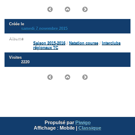
Créée le
samedi 7 novembre 2015
Albums
Saison 2015-2016
/
Natation course
/
Interclubs
régionaux TC
Visites
2220
Propulsé par
Piwigo
Affichage :
Mobile
|
Classique