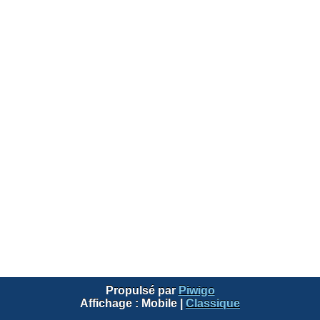
Propulsé par
Piwigo
Affichage :
Mobile
|
Classique